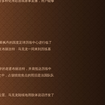
务多样化博彩游戏赛事直播，用户能够
克莱枫丹的国度足球历练中心进行临了
念主布丽吉特 · 马克龙一同来到历练基
。
3 岁的老婆布丽吉特，并肩抵达历练中
员之中，占据统统焦点的照旧是法国队队
位置。马克龙陆续地用肢体说话抒发了