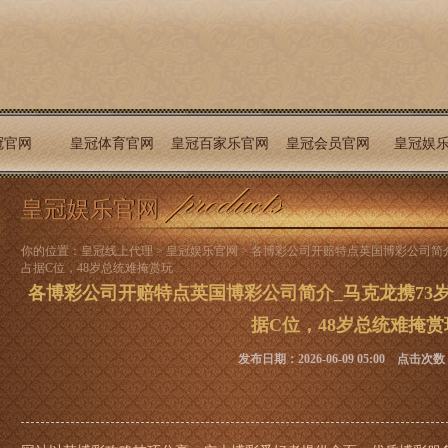
冠官网
皇冠体育官网
皇冠百家乐官网
皇冠会员官网
皇冠娱
皇冠娱乐官网
你的位置：
皇冠线上代理
>
皇冠娱乐官网
> 各博彩公司开赔特点英国博彩公司简
占据C位，48岁总统难掩赏玩
各博彩公司开赔特点英国博彩公司简介_马克龙携73
据C位，48岁总统难掩赏
发布日期：2026-06-09 05:00 点击次数