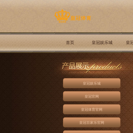
首页
皇冠娱乐城
皇
皇冠娱乐城
皇冠官网
皇冠体育官网
皇冠百家乐官网