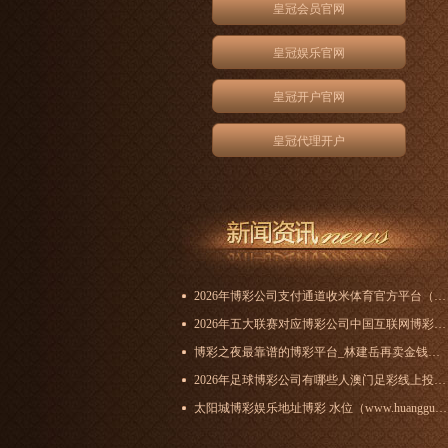
皇冠会员官网
皇冠娱乐官网
皇冠开户官网
皇冠代理开户
2026年博彩公司支付通道收米体育官方平台（www.crownstakessite.com）
2026年五大联赛对应博彩公司中国互联网博彩业（www.crownracessitehomehome
博彩之夜最靠谱的博彩平台_林建岳再卖金钱套现，4.5亿出售百年游艇公司，买家被曝是刘强东
2026年足球博彩公司有哪些人澳门足彩线上投注（www.bettingcrownzonezone.c
太阳城博彩娱乐地址博彩 水位（www.huangguantiyuvip360.vip）