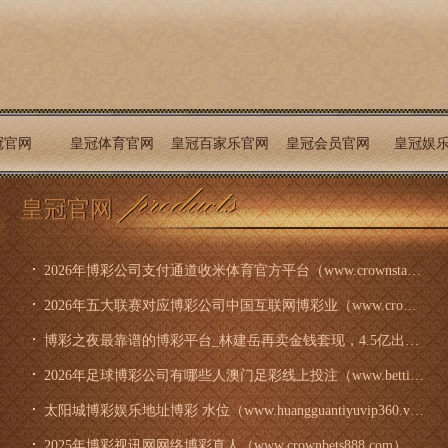
冠官网
皇冠体育官网
皇冠百家乐官网
皇冠会员官网
皇冠娱
皇冠官网
2026年博彩公司支付通道收米体育官方平台（www.crownstakessite.com）
2026年五大联赛对应博彩公司中国互联网博彩业（www.crownracessitehomehome.com）
博彩之夜最靠谱的博彩平台_林建岳再卖金钱套现，4.5亿出售百年游艇公司，买家被曝是刘强东
2026年足球博彩公司有哪些人澳门足彩线上投注（www.bettingcrownzonezone.com）
太阳城博彩娱乐地址博彩 水位（www.huangguantiyuvip360.vip）
2025年博彩视讯网网络博彩真人（www.crownbets888.com）