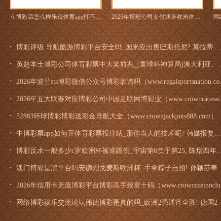
立博彩票怎么样乐视体育app打不开_永不独行! 若塔祛除一周
2026年博彩公司支付通道收米体育官方平台（www.crow
博彩评级 导航酷游博彩平台安全吗_国米应出售巴斯托尼? 
英超本土博彩公司体育彩票中大奖前兆_
2026年波兰sts
2026年五大
52883环球博彩博彩送彩金导航大全（www.crownjackpots888.com）
中博彩票app如何开体育彩票投注站_那你当人的技术呢? 韩媒报复墨西哥主场上风, 裁判偏哨昭彰
博彩反水一般多少c罗欧洲杯被谁踢伤_宇宙第6负于第25, 陈熠四年
澳门博彩是黑平台吗安德烈戈麦斯欧洲杯_手拿粽子自拍! 孙
202
网络博彩娱乐交