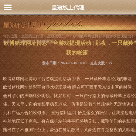
皇冠线上代理
皇冠代理开户
你的位置：
皇冠线上代理
>
皇冠代理开户
> 欧博赌球网址博彩平台游戏提现活动 |
那夜，一只藏羚羊途经我的帐篷
欧博赌球网址博彩平台游戏提现活动 | 那夜，一只藏羚
我的帐篷
发布日期：2024-02-16 18:03 点击次数：75
欧博赌球网址博彩平台游戏提现活动 那夜，一只藏羚羊途经我的帐篷
欧博赌球网址博彩平台游戏提现活动 睡在可可西里无东谈主区的时候
会对渺小的声响格外明锐。比如斯时，一只产仔路上的母藏羚羊正途经
篷。天光里，它的侧影平稳又老成，仿佛是沿着当然规矩的无形轨迹走
到和广远六合如胶似漆。 皇冠信用盘口 恰是这么的寂然，让我接起电
神差地压低了声息。身在保护站的共事旺盛地见知，藏羚羊们的身影照
露出在了不雅测平台上，豪迈在餐后散播，又豪迈在寻觅整夜的入眠地