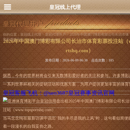
皇冠线上代理
皇冠代理开户
你的位置：
皇冠线上代理
>
皇冠代理开户
> 2026年中国澳门博彩有限公司长治市体
育彩票投注站（www.topsportshq.com）
2026年中国澳门博彩有限公司长治市体育彩票投注站（www
rtshq.com）
发布日期：2026-06-09 06:30 点击次数：105
据悉，今年的世界杯将会引来无数博彩爱好者的关注和参与。许多博彩
一系列世界杯相关的促销活动和优惠方案，为用户提供更加丰富的体育
皇冠客服飞机：@seo3687皇冠赛事资讯官网
皇冠信用盘出租
2025年中国澳门博彩有限公司长
注站（www.topsportshq.com）
当马念念纯在最新访谈中说出"我的丰尽是我的上风"时，这句看似简便
着一段漫长的自我妥协之路。