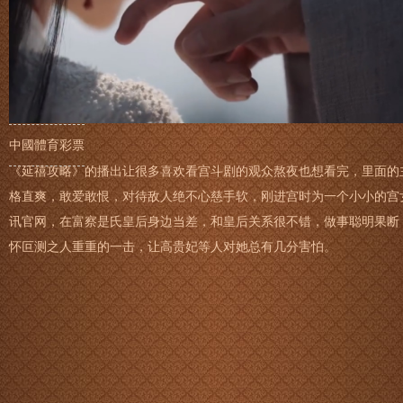
中國體育彩票
《延禧攻略》的播出让很多喜欢看宫斗剧的观众熬夜也想看完，里面的
格直爽，敢爱敢恨，对待敌人绝不心慈手软，刚进宫时为一个小小的宫
讯官网，在富察是氏皇后身边当差，和皇后关系很不错，做事聪明果断
怀叵测之人重重的一击，让高贵妃等人对她总有几分害怕。