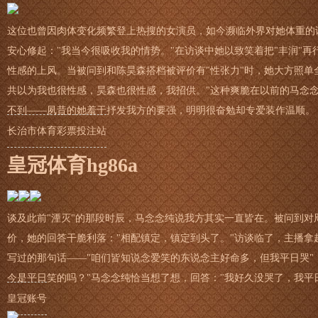
这位也曾因肉体变化频繁登上热搜的女演员，如今濒临外界对她体重的
安心修起："我当今很吸收我的情势。"在访谈中她以致笑着把"丰润"再
性感的上风。当被问到和陈昊森搭档被评价有"性张力"时，她大方照单
共以为我也很性感，昊森也很性感，我招供。"这种爽脆在以前的马念
不到——夙昔的她羞于抒发我方的要强，明明很奋勉却专爱装作温顺。
长治市体育彩票投注站
皇冠体育hg86a
谈及此前"湮灭"的那段时辰，马念念纯说我方其实一直皆在。被问到对
价，她的回答干脆利落："相配镇定，镇定到头了。"访谈临了，主播拿
写过的那句话——"咱们皆知说念爱笑的东说念主好命多，但我平日哭"
今是平日笑的吗？"马念念纯恰当想了想，回答："我好久没哭了，我平
皇冠账号