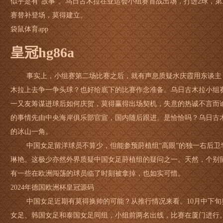
似乎是有“故事”。乌日古木拉在亚运会小组赛首战出场，打进2球，
赛替补登场，莫得建立。
袋鼠体育app
皇冠hg86a
事实上，小组赛第二场比赛之后，就有声息质疑水庆霞用东谈主
木拉上去争一争头球？也好给底下的比赛作念准备。乌日古木拉小组
一又友筹谋进球后如何庆贺，莫得赢得出场契机，失意的热诚不言而
的事情先由中央海岸俱乐部官宣，国内随后跟进。是恰恰吗？乌日古
的冰山一角。
中国女足留洋球员不算少，但能参预莳植组“高眼”的独一右后卫
琳艳。这极少亦然外界质疑中国女足莳植组的疑问之一。天然，个别
有一些在欧洲闯荡的球员临了时刻被拿掉，也如实可惜。
2024年德国欧洲杯
皇冠源码
中国女足近期有莫得换帅的可能？从推行情况来看。10月中下旬
女足、韩国女足和泰国女足同组，小组前两名出线，比赛在厦门进行