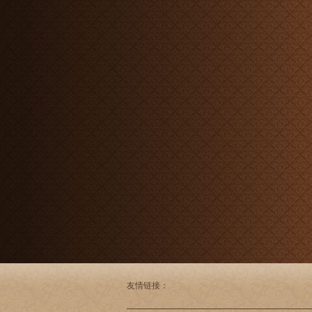
友情链接：