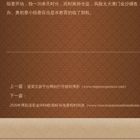
组赛开动，独一20来天时分，此时换帅仓促，风险太大澳门金沙捕鱼
办。奥初赛小组赛应当是水教育的临了契机。
上一篇：
菠菜互娱平台网站打开跳转博彩（www.empresssportsco.com）
下一篇：
2026年博彩送彩金9000欧洲杯当地赛程时间表（www.crowncasinozonehomehome