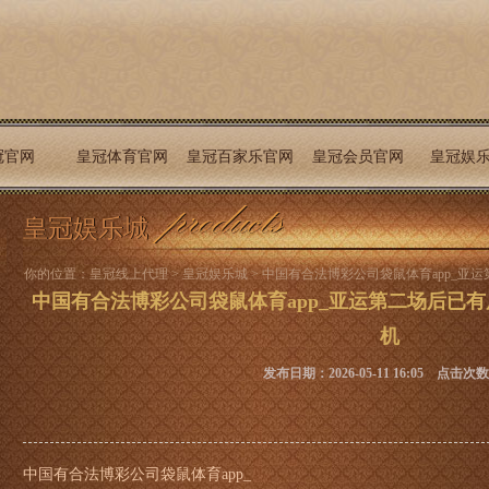
冠官网
皇冠体育官网
皇冠百家乐官网
皇冠会员官网
皇冠娱
皇冠娱乐城
你的位置：
皇冠线上代理
>
皇冠娱乐城
> 中国有合法博彩公司袋鼠体育app_亚
中国有合法博彩公司袋鼠体育app_亚运第二场后已
机
发布日期：2026-05-11 16:05 点击次
中国有合法博彩公司袋鼠体育app_