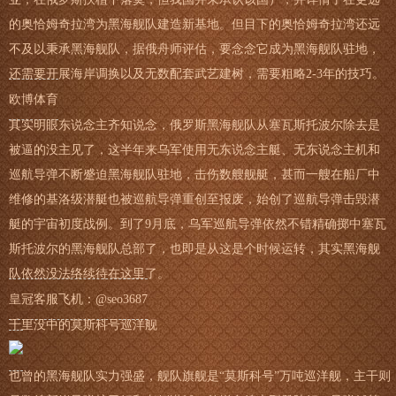
的奥恰姆奇拉湾为黑海舰队建造新基地。但目下的奥恰姆奇拉湾还远
不及以秉承黑海舰队，据俄舟师评估，要念念它成为黑海舰队驻地，
还需要开展海岸调换以及无数配套武艺建树，需要粗略2-3年的技巧。
欧博体育
其实明眼东说念主齐知说念，俄罗斯黑海舰队从塞瓦斯托波尔除去是
被逼的没主见了，这半年来乌军使用无东说念主艇、无东说念主机和
巡航导弹不断蹙迫黑海舰队驻地，击伤数艘舰艇，甚而一艘在船厂中
维修的基洛级潜艇也被巡航导弹重创至报废，始创了巡航导弹击毁潜
艇的宇宙初度战例。到了9月底，乌军巡航导弹依然不错精确掷中塞瓦
斯托波尔的黑海舰队总部了，也即是从这是个时候运转，其实黑海舰
队依然没法络续待在这里了。
皇冠客服飞机：@seo3687
千里没中的莫斯科号巡洋舰
也曾的黑海舰队实力强盛，舰队旗舰是“莫斯科号”万吨巡洋舰，主干则