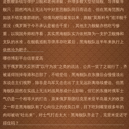
是数艘新锐导弹护卫舰和老例潜艇，外增多艘大型登陆舰、导弹艇等
舰只，固然鸿沟上无法与中好意思舰队同日而说念，但在黑海范围内
如故不错笑傲群雄的。但俄乌梗阻爆发以来，旗舰“莫斯科号”巡洋舰千
里没（俄罗斯于今不承认是被击千里），其他主力舰艇亦然吃亏惨
重，以我国舟师程序看，其实黑海舰队实力依然降为一支护卫舰搀和
支队的水准，在舰载巡航导弹库存吃紧后，黑海舰队这半年来执行上
依然沦为靶子。
哪些博彩平台信誉度高
至于俄罗斯大众所谓“以守为攻”之类的说法，公共一笑了之就行了，齐
被逼得毁掉母港和总部了，不错坚信，黑海舰队在东撤后会慢慢淡出
东说念主们视野，除非是乌军又念念出了主见远距离络续蹙迫。但黑
海舰队固然在实战上无法对战局形成什么影响，但它的东撤对俄军士
气仍是一个相等大的打击，原来俄罗斯团结克里米亚半岛最大的收货
之一即是黑海舰队有了心向往之的优良口岸，目下吃到嘴里很多年的
肉却被动“吐出来”，对士气打击太大：黑海舰队齐走了，克里米亚还守
得住吗？