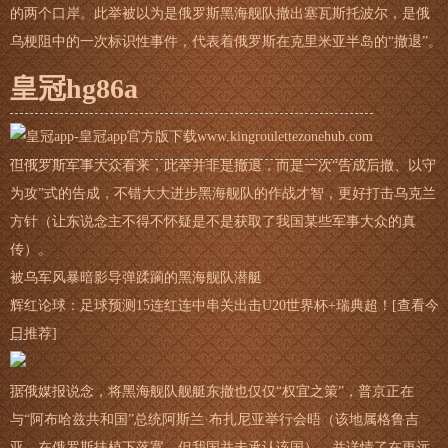
的两个口岸。此举被以为是俄罗斯黑海舰队撤出塞瓦斯托波尔，是俄
乌梗阻中的一次标识性事件，代表着俄罗斯在克里米亚半岛的“撤退”。
皇冠hg86a
www.kingroulettezonehub.com
但俄罗斯军事大众看来，此举并非是撤退，而是一次“告成后撤、以守
为攻”式的告成，不错大大进步黑海舰队的作战才智，更好打击乌克兰
方针（让东说念主不得不怀疑是不是获取了我国某些军事大众的真
传）。
被乌军风暴暗影导弹蹂躏的黑海舰队潜艇
辉红论球：足球预测15连红连中串关出击U20世界杯+瑞典超！[查看今
日推荐]
据俄媒报说念，将黑海舰队舰艇东撤也仅仅“权宜之策”，普京正在
与“阿布哈兹共和国”总统阿斯兰·布扎尼亚举行会晤（该地属格鲁吉
亚，在俄罗斯扶植下落寞，但我国并未承认该国），并详情了在更远