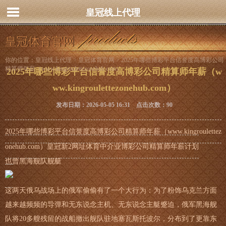
皇冠线上代理
皇冠体育官网
你的位置：
皇冠线上代理
>
皇冠体育官网
> 2025年哪些博彩平台信誉度高博彩公司
精算师年薪（www.kingroulettezonehub.com）
2025年哪些博彩平台信誉度高博彩公司精算师年薪（w
ww.kingroulettezonehub.com）
发布日期：2026-05-05 16:31 点击次数：90
2025年哪些博彩平台信誉度高博彩公司精算师年薪（www.kingroulettez
onehub.com）
皇冠新2网址
体育中介业博彩公司精算师年薪计划
也曾黑海舰队舰艇
这两天俄乌战场上的俄军偷偷有了一个大行为：为了粉饰乌克兰方面
越来越频频的导弹和无东说念主机、无东说念主艇蹙迫，俄军黑海舰
队将20多艘残留的战船撤出舰队驻地塞瓦斯托波尔，分布到了更靠东