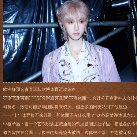
欧洲杯预选参赛球队
欧博体育
运动策略
公论飞速诀别。一部分声息月旦他“不够体面”，合计公开宣泄神志会让
司莫名，致使可能影响团队将来资源。但更多的网友站到了他这边
——“十年体面换不来尊重，那体面还有什么用？”这条高赞评述说念出
中枢矛盾：当一个艺东说念主把通盘的憋屈皆咽进肚子里、把通盘的专
修养皆摆在台面上，换来的却是镜头被切、肉体被冷落、神志被无视，