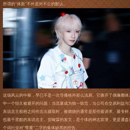
所谓的“体面”不外是对不公的默认。
这场风云的中枢，早已不是一次导播格外那么浅易。它撕开了偶像圈体
中一个恒久被避开的问题：当流量成为独一轨范，当公司在交易利益与
东说念主权柄之间作念出摄取时，被燃烧的通常是那些最讲求、最专科
也最千里默的东说念主。贺峻霖的发文，是个体的神志宣泄，更是通盘
个词行业对“尊重”二字的集体缺席的控告。