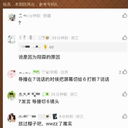
较高，本期防再出，参考号码8。