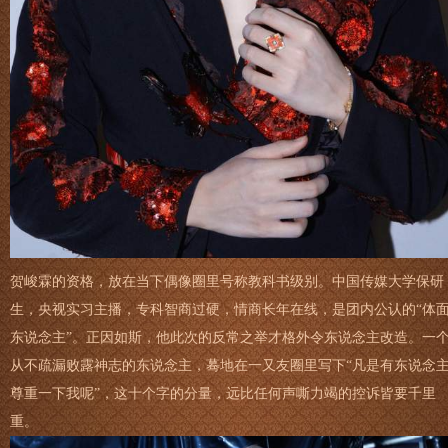
贺峻霖的资格，放在当下偶像圈里号称教科书级别。中国传媒大学保研
生，央视实习主播，专科智商过硬，情商长年在线，是团内公认的“体
东说念主”。正因如斯，他此次的反常之举才格外令东说念主改造。一
从不疏漏败露神志的东说念主，蓦地在一又友圈里写下“凡是有东说念
尊重一下我呢”，这十个字的分量，远比任何声嘶力竭的控诉皆要千里
重。