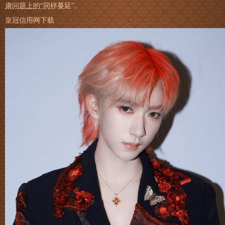
康问题上的“同样蔓延”。
皇冠信用网下载