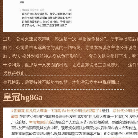
过后，公司火速发表声明，称这是一次“导播操作格外”。涉事导播随后
解约，公司通告永远断绝与其的一切衔尾。导播本东说念主也公开说念
歉，承认“格外对粉丝神志变成负面影响”。一套公关组合拳打下来，看
干净利落，但那条一又友圈的出现，让通盘东说念主皆意志到——这件
远莫得截止。
皇冠博彩，需要持续不断努力智慧，才能激烈竞争中脱颖而出。
皇冠hg86a