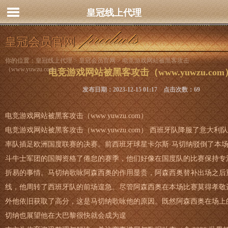
皇冠线上代理
皇冠会员官网
你的位置：
皇冠线上代理
>
皇冠会员官网
> 电竞游戏网站被黑客攻击
（www.yuwzu.com）
电竞游戏网站被黑客攻击（www.yuwzu.com
发布日期：2023-12-15 01:17 点击次数：69
电竞游戏网站被黑客攻击（www.yuwzu.com）
电竞游戏网站被黑客攻击（www.yuwzu.com） 西班牙队降服了意大
率队插足欧洲国度联赛的决赛。前西班牙球星卡尔斯·马切纳驳倒了本
斗牛士军团的国脚资格了倦怠的赛季，他们好像在国度队的比赛保持专
折易的事情。马切纳歌咏阿森西奥的作用显贵，阿森西奥替补出场之后
线，他周转了西班牙队的前场遑急。尽管阿森西奥在本场比赛莫得孝敬
外他依旧获取了高分，这是马切纳歌咏他的原因。既然阿森西奥在场上
切纳也展望他在大巴黎很快就会成为遑